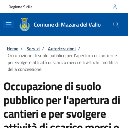
Salta al contenuto principale
Skip to footer content
Regione Sicilia
Comune di Mazara del Vallo
Briciole di pane
Home
/
Servizi
/
Autorizzazioni
/
Occupazione di suolo pubblico per l'apertura di cantieri e
per svolgere attività di scarico merci e traslochi: modifica
della concessione
Occupazione di suolo
pubblico per l'apertura di
cantieri e per svolgere
attività di scarico merci e