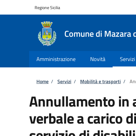
Salta al contenuto principale
Skip to footer content
Regione Sicilia
Comune di Mazara d
Amministrazione
Novità
Servizi
Briciole di pane
Home
/
Servizi
/
Mobilità e trasporti
/
Ann
Annullamento in a
verbale a carico d
servizio di disabili