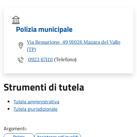
Polizia municipale
Via Bessarione, 49 91026 Mazara del Vallo
(TP)
0923 671111
(Telefono)
Strumenti di tutela
Tutela amministrativa
Tutela giurisdizionale
Argomenti:
Polizia
Assistenza agli invalidi