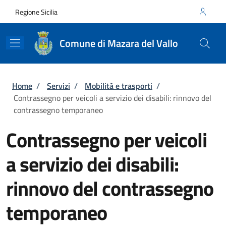
Salta al contenuto principale
Skip to footer content
Regione Sicilia
Comune di Mazara del Vallo
Briciole di pane
Home
/
Servizi
/
Mobilità e trasporti
/
Contrassegno per veicoli a servizio dei disabili: rinnovo del
contrassegno temporaneo
Contrassegno per veicoli
a servizio dei disabili:
rinnovo del contrassegno
temporaneo