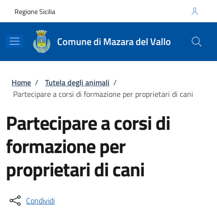
Salta al contenuto principale
Skip to footer content
Regione Sicilia
Comune di Mazara del Vallo
Briciole di pane
Home
/
Tutela degli animali
/
Partecipare a corsi di formazione per proprietari di cani
Partecipare a corsi di
formazione per
proprietari di cani
Condividi