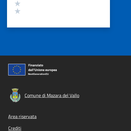
Valuta 2 stelle su 5
Valuta 1 stelle su 5
Comune di Mazara del Vallo
Footer menu
Area riservata
Crediti