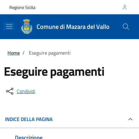
Salta al contenuto principale
Skip to footer content
Regione Sicilia
Comune di Mazara del Vallo
Briciole di pane
Home
/
Eseguire pagamenti
Eseguire pagamenti
Condividi
INDICE DELLA PAGINA
Descrizione