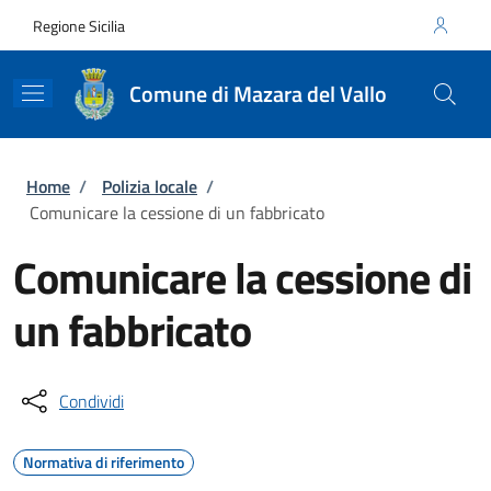
Salta al contenuto principale
Skip to footer content
Regione Sicilia
Comune di Mazara del Vallo
Briciole di pane
Home
/
Polizia locale
/
Comunicare la cessione di un fabbricato
Comunicare la cessione di
un fabbricato
Condividi
Normativa di riferimento