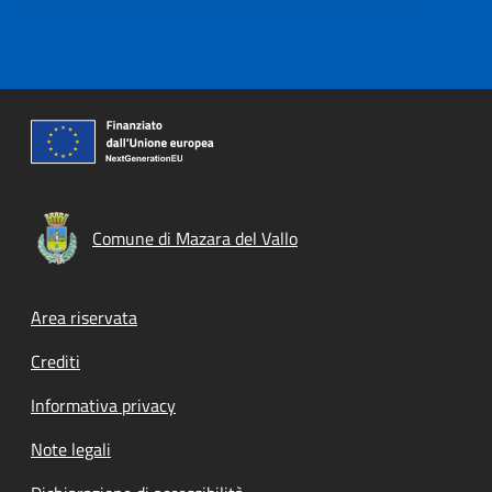
Comune di Mazara del Vallo
Footer menu
Area riservata
Crediti
Informativa privacy
Note legali