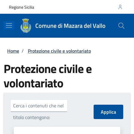
Salta al contenuto principale
Skip to footer content
Regione Sicilia
Comune di Mazara del Vallo
Briciole di pane
Home
/
Protezione civile e volontariato
Protezione civile e
volontariato
Cerca i contenuti che nel
titolo contengono: