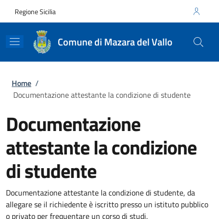
Salta al contenuto principale
Skip to footer content
Regione Sicilia
Comune di Mazara del Vallo
Briciole di pane
Home
/
Documentazione attestante la condizione di studente
Documentazione
attestante la condizione
di studente
Documentazione attestante la condizione di studente, da
allegare se il richiedente è iscritto presso un istituto pubblico
o privato per frequentare un corso di studi.