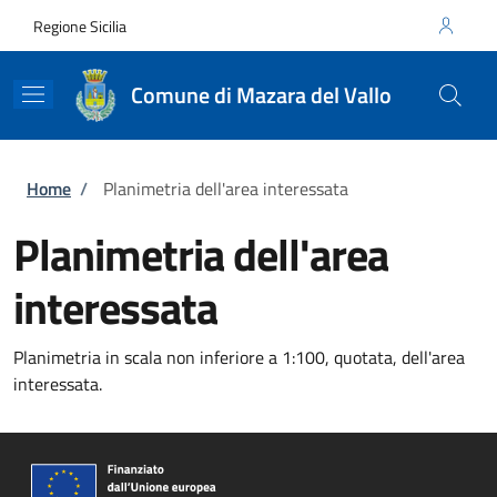
Salta al contenuto principale
Skip to footer content
Regione Sicilia
Comune di Mazara del Vallo
Briciole di pane
Home
/
Planimetria dell'area interessata
Planimetria dell'area
interessata
Planimetria in scala non inferiore a 1:100, quotata, dell'area
interessata.