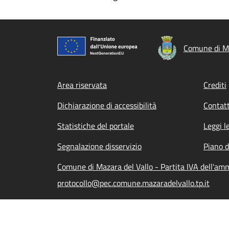
Comune di Ma
Footer menu
Area riservata
Crediti
Dichiarazione di accessibilità
Contatt
Statistiche del portale
Leggi l
Segnalazione disservizio
Piano d
Comune di Mazara del Vallo - Partita IVA dell'a
protocollo@pec.comune.mazaradelvallo.tp.it