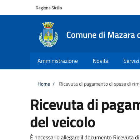
Salta al contenuto principale
Skip to footer content
Regione Sicilia
Comune di Mazara d
Amministrazione
Novità
Servizi
Briciole di pane
Home
/
Ricevuta di pagamento di spese di rimo
Ricevuta di pagam
del veicolo
È necessario allegare il documento Ricevuta di 