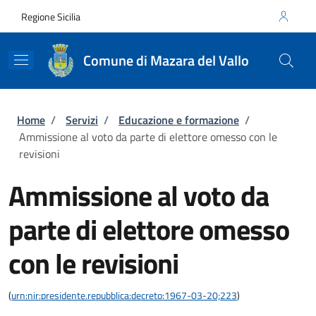
Salta al contenuto principale
Skip to footer content
Regione Sicilia
Comune di Mazara del Vallo
Briciole di pane
Home
/
Servizi
/
Educazione e formazione
/
Ammissione al voto da parte di elettore omesso con le
revisioni
Ammissione al voto da
parte di elettore omesso
con le revisioni
(
urn:nir:presidente.repubblica:decreto:1967-03-20;223
)