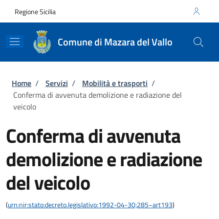
Salta al contenuto principale
Skip to footer content
Regione Sicilia
Comune di Mazara del Vallo
Briciole di pane
Home
/
Servizi
/
Mobilità e trasporti
/
Conferma di avvenuta demolizione e radiazione del
veicolo
Conferma di avvenuta
demolizione e radiazione
del veicolo
(
urn:nir:stato:decreto.legislativo:1992-04-30;285~art193
)