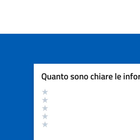
Quanto sono chiare le info
Valutazione
Valuta 5 stelle su 5
Valuta 4 stelle su 5
Valuta 3 stelle su 5
Valuta 2 stelle su 5
Valuta 1 stelle su 5