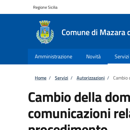
Salta al contenuto principale
Skip to footer content
Regione Sicilia
Comune di Mazara d
Amministrazione
Novità
Servizi
Briciole di pane
Home
/
Servizi
/
Autorizzazioni
/
Cambio d
Cambio della domi
comunicazioni rel
procedimento