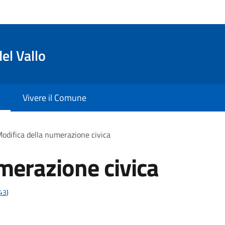
el Vallo
Vivere il Comune
odifica della numerazione civica
merazione civica
t43
)