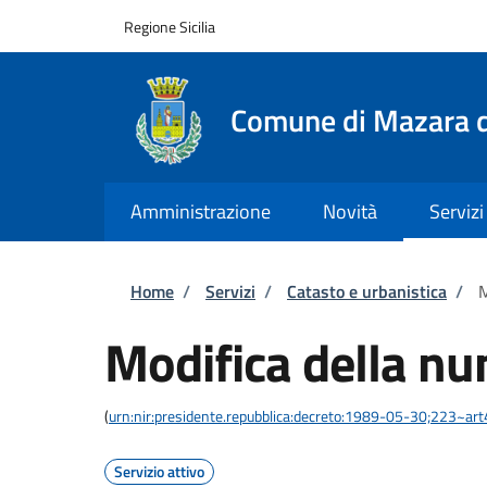
Salta al contenuto principale
Skip to footer content
Regione Sicilia
Comune di Mazara d
Amministrazione
Novità
Servizi
Briciole di pane
Home
/
Servizi
/
Catasto e urbanistica
/
M
Modifica della nu
(
urn:nir:presidente.repubblica:decreto:1989-05-30;223~ar
Servizio attivo