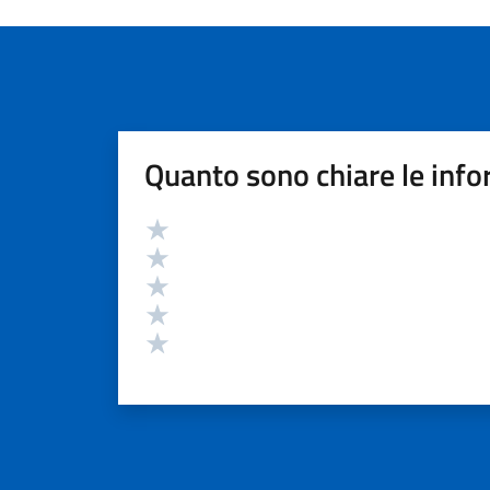
Quanto sono chiare le info
Valutazione
Valuta 5 stelle su 5
Valuta 4 stelle su 5
Valuta 3 stelle su 5
Valuta 2 stelle su 5
Valuta 1 stelle su 5