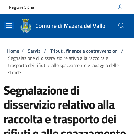
Salta al contenuto principale
Skip to footer content
Regione Sicilia
Comune di Mazara del Vallo
Briciole di pane
Home
/
Servizi
/
Tributi, finanze e contravvenzioni
/
Segnalazione di disservizio relativo alla raccolta e
trasporto dei rifiuti e allo spazzamento e lavaggio delle
strade
Segnalazione di
disservizio relativo alla
raccolta e trasporto dei
rifiuti e allo spazzamento