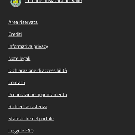
Comune di Mazara del Vallo
Footer menu
Area riservata
Crediti
Informativa privacy
Note legali
Dichiarazione di accessibilità
Contatti
Prenotazione appuntamento
Richiedi assistenza
Statistiche del portale
Leggi le FAQ