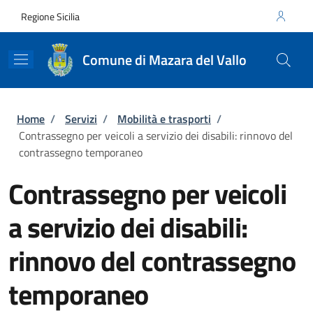
Salta al contenuto principale
Skip to footer content
Regione Sicilia
Comune di Mazara del Vallo
Briciole di pane
Home
/
Servizi
/
Mobilità e trasporti
/
Contrassegno per veicoli a servizio dei disabili: rinnovo del
contrassegno temporaneo
Contrassegno per veicoli
a servizio dei disabili:
rinnovo del contrassegno
temporaneo