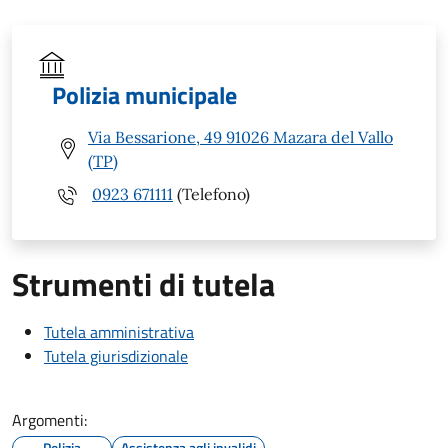
Polizia municipale
Via Bessarione, 49 91026 Mazara del Vallo
(TP)
0923 671111
(Telefono)
Strumenti di tutela
Tutela amministrativa
Tutela giurisdizionale
Argomenti:
Polizia
Assistenza agli invalidi