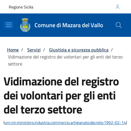
Salta al contenuto principale
Skip to footer content
Regione Sicilia
Comune di Mazara del Vallo
Briciole di pane
Home
/
Servizi
/
Giustizia e sicurezza pubblica
/
Vidimazione del registro dei volontari per gli enti del terzo
settore
Vidimazione del registro
dei volontari per gli enti
del terzo settore
(
urn:nir:ministero.industria.commercio.artigianato:decreto:1992-02-14
)