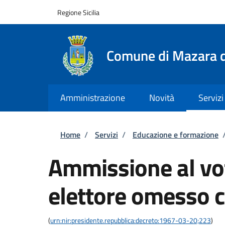
Salta al contenuto principale
Skip to footer content
Regione Sicilia
Comune di Mazara d
Amministrazione
Novità
Servizi
Briciole di pane
Home
/
Servizi
/
Educazione e formazione
Ammissione al vot
elettore omesso c
(
urn:nir:presidente.repubblica:decreto:1967-03-20;223
)