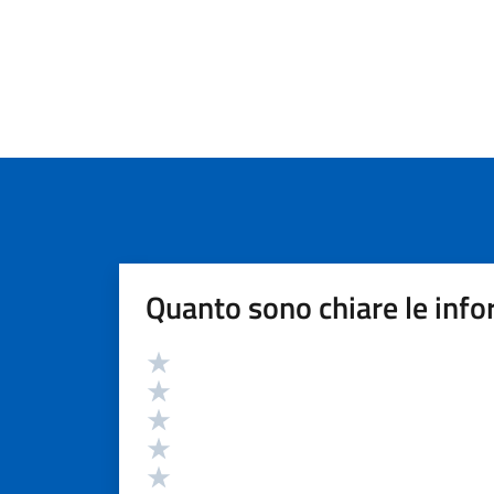
Quanto sono chiare le info
Valutazione
Valuta 5 stelle su 5
Valuta 4 stelle su 5
Valuta 3 stelle su 5
Valuta 2 stelle su 5
Valuta 1 stelle su 5