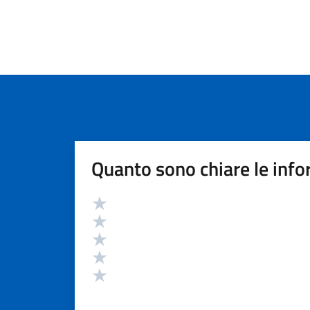
Quanto sono chiare le info
Valutazione
Valuta 5 stelle su 5
Valuta 4 stelle su 5
Valuta 3 stelle su 5
Valuta 2 stelle su 5
Valuta 1 stelle su 5