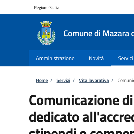
Salta al contenuto principale
Skip to footer content
Regione Sicilia
Comune di Mazara d
Amministrazione
Novità
Servizi
Briciole di pane
Home
/
Servizi
/
Vita lavorativa
/
Comunic
Comunicazione di
dedicato all'accr
stipendi o compe