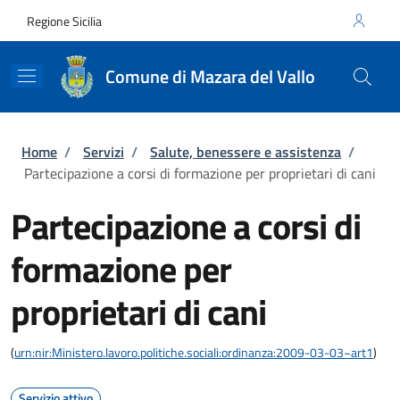
Salta al contenuto principale
Skip to footer content
Regione Sicilia
Comune di Mazara del Vallo
Briciole di pane
Home
/
Servizi
/
Salute, benessere e assistenza
/
Partecipazione a corsi di formazione per proprietari di cani
Partecipazione a corsi di
formazione per
proprietari di cani
(
urn:nir:Ministero.lavoro.politiche.sociali:ordinanza:2009-03-03~art1
)
Servizio attivo