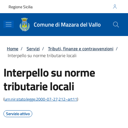
Salta al contenuto principale
Skip to footer content
Regione Sicilia
Comune di Mazara del Vallo
Briciole di pane
Home
/
Servizi
/
Tributi, finanze e contravvenzioni
/
Interpello su norme tributarie locali
Interpello su norme
tributarie locali
(
urn:nir:stato:legge:2000-07-27;212~art11
)
Servizio attivo