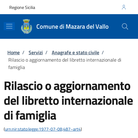
Salta al contenuto principale
Skip to footer content
Regione Sicilia
Comune di Mazara del Vallo
Briciole di pane
Home
/
Servizi
/
Anagrafe e stato civile
/
Rilascio o aggiornamento del libretto internazionale di
famiglia
Rilascio o aggiornamento
del libretto internazionale
di famiglia
(
urn:nir:stato:legge:1977-07-08;487~art4
)