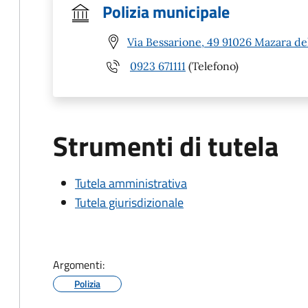
Polizia municipale
Via Bessarione, 49 91026 Mazara del
0923 671111
(Telefono)
Strumenti di tutela
Tutela amministrativa
Tutela giurisdizionale
Argomenti:
Polizia