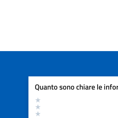
Quanto sono chiare le info
Valutazione
Valuta 5 stelle su 5
Valuta 4 stelle su 5
Valuta 3 stelle su 5