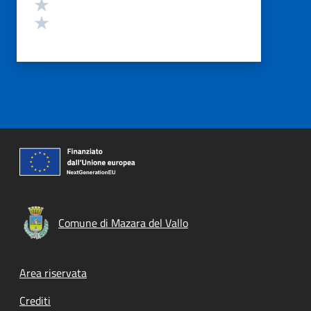
Valuta 2 stelle su 5
Valuta 1 stelle su 5
Comune di Mazara del Vallo
Footer menu
Area riservata
Crediti