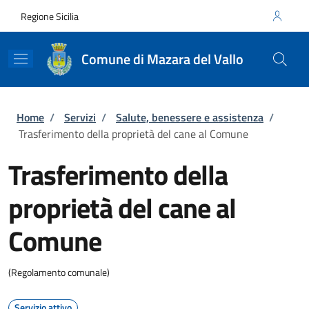
Salta al contenuto principale
Skip to footer content
Regione Sicilia
Comune di Mazara del Vallo
Briciole di pane
Home
/
Servizi
/
Salute, benessere e assistenza
/
Trasferimento della proprietà del cane al Comune
Trasferimento della
proprietà del cane al
Comune
(Regolamento comunale)
Servizio attivo