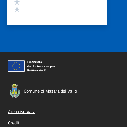
Valuta 2 stelle su 5
Valuta 1 stelle su 5
Comune di Mazara del Vallo
Footer menu
Area riservata
Crediti