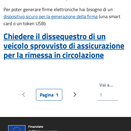
Per poter generare firme elettroniche hai bisogno di un
dispositivo sicuro per la generazione della firma
(una smart
card o un token USB):
Chiedere il dissequestro di un
veicolo sprovvisto di assicurazione
per la rimessa in circolazione
Write th
Vai a…
Pagina
1
Pagina precedente
Pagina attuale
Prossima pagina