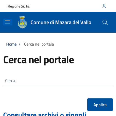
Salta al contenuto principale
Skip to footer content
Regione Sicilia
Comune di Mazara del Vallo
Briciole di pane
Home
/
Cerca nel portale
Cerca nel portale
Cerca
Consultare archivi o singoli