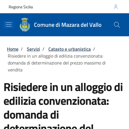
Salta al contenuto principale
Skip to footer content
Regione Sicilia
Comune di Mazara del Vallo
Briciole di pane
Home
/
Servizi
/
Catasto e urbanistica
/
Risiedere in un alloggio di edilizia convenzionata:
domanda di determinazione del prezzo massimo di
vendita
Risiedere in un alloggio di
edilizia convenzionata:
domanda di
determinazione del